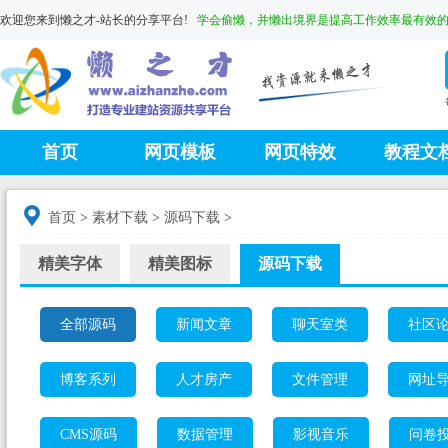
欢迎您来到懒之才-站长的分享平台!
学会偷懒，并懒出境界是提高工作效率最有效
首页
网页模板
网页特效
教程文

首页
>
素材下载
>
源码下载
>
精美字体
精美图标
源码下载
全部源码
新闻文章
聊天室类
社区
博客系列
人才房产
文件管理
网址
CMS源码
数据管理
影视音乐
问卷