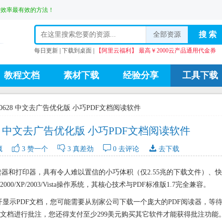
作效率最有效的方法！
全部资源
每日更新
|
下载到桌面
|
【阿里云福利】 最高￥2000云产品通用代金券
教程文档
素材下载
经验分享
工具下载
 V8.0.1.0628 中文去广告优化版 小巧PDF文档阅读软件
.0.1.0628 中文去广告优化版 小巧PDF文档阅读软件




藏
3
赞一个
3
真差劲
0
去评论
去下载
文档阅读器和打印器，具有令人难以置信的小巧体积（仅2.55兆的下载文件）、
00/XP/2003/Vista操作系统，其核心技术与PDF标准版1.7完全兼容。
能够打开显示PDF文档，您可能需要从别家公司下载一个庞大的PDF阅读器，等
文档进行批注，您还得支付至少299美元购买其它软件才能获得批注功能