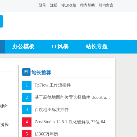
登录
注册
添加收藏
站内帮助
站内留言
办公模板
IT风暴
站长专题

站长推荐
1
TpFlow 工作流插件
2
基于高德地图的位置选择插件 Bootstrap-AMapPositionPicker
快捷的
3
百度地图标注插件
4
ZendStudio-12.5.1 汉化破解版 32位 64位通用
待漫长
。
5
仿360万年历