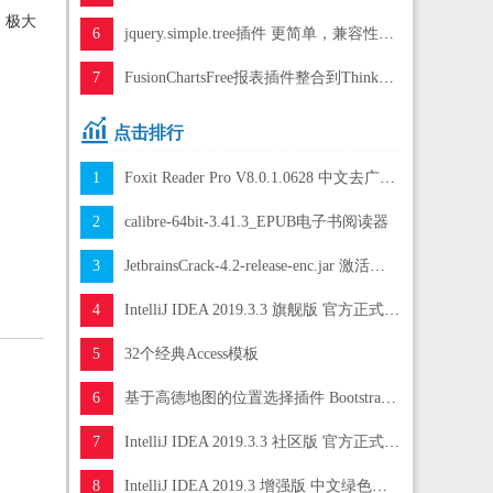
，极大
6
jquery.simple.tree插件 更简单，兼容性更好的无限树插件
7
FusionChartsFree报表插件整合到ThinkPHP

点击排行
1
Foxit Reader Pro V8.0.1.0628 中文去广告优化版 小巧PDF文档阅读软件
2
calibre-64bit-3.41.3_EPUB电子书阅读器
3
JetbrainsCrack-4.2-release-enc.jar 激活补丁包 最新版(附激活方法+注册码)[3.83MB]
4
IntelliJ IDEA 2019.3.3 旗舰版 官方正式版(附汉化包+激活码+汉化激活方法)[1.32GB]
5
32个经典Access模板
6
基于高德地图的位置选择插件 Bootstrap-AMapPositionPicker
7
IntelliJ IDEA 2019.3.3 社区版 官方正式版(附汉化包+汉化激活方法+破解补丁)[1.69GB]
8
IntelliJ IDEA 2019.3 增强版 中文绿色旗舰版(附汉化包+激活补丁+破解方法)[791.46MB]